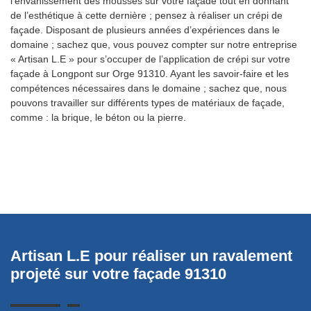
l’envahissement des mousses sur votre façade tout en donnant
de l’esthétique à cette dernière ; pensez à réaliser un crépi de
façade. Disposant de plusieurs années d’expériences dans le
domaine ; sachez que, vous pouvez compter sur notre entreprise
« Artisan L.E » pour s’occuper de l’application de crépi sur votre
façade à Longpont sur Orge 91310. Ayant les savoir-faire et les
compétences nécessaires dans le domaine ; sachez que, nous
pouvons travailler sur différents types de matériaux de façade,
comme : la brique, le béton ou la pierre.
Artisan L.E pour réaliser un ravalement
F
projeté sur votre façade 91310
L
L