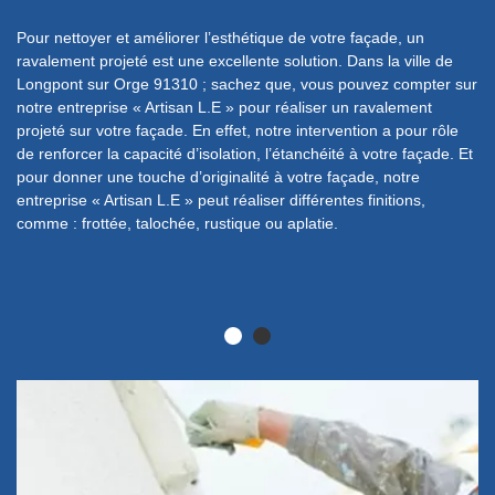
Pour nettoyer et améliorer l’esthétique de votre façade, un
ravalement projeté est une excellente solution. Dans la ville de
ise
En
Longpont sur Orge 91310 ; sachez que, vous pouvez compter sur
r,
« 
notre entreprise « Artisan L.E » pour réaliser un ravalement
no
projeté sur votre façade. En effet, notre intervention a pour rôle
ma
de renforcer la capacité d’isolation, l’étanchéité à votre façade. Et
,
ap
pour donner une touche d’originalité à votre façade, notre
a
fi
entreprise « Artisan L.E » peut réaliser différentes finitions,
pe
comme : frottée, talochée, rustique ou aplatie.
co
ré