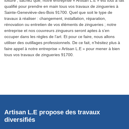
toiture ; sachez que, notre entreprise « Artisan L.E » est tout à fait
qualifié pour prendre en main tous vos travaux de zingueries à
Sainte-Geneviève-des-Bois 91700. Quel que soit le type de
travaux à réaliser : changement, installation, réparation,
rénovation ou entretien de vos éléments de zingueries ; notre
entreprise et nos couvreurs zingueurs seront aptes à s’en
occuper dans les règles de l’art. Et pour ce faire, nous allons
utiliser des outillages professionnels. De ce fait, n’hésitez plus à
faire appel à notre entreprise « Artisan L.E » pour mener à bien
tous vos travaux de zingueries 91700.
ge
Artisan L.E propose des travaux
R
diversifiés
d