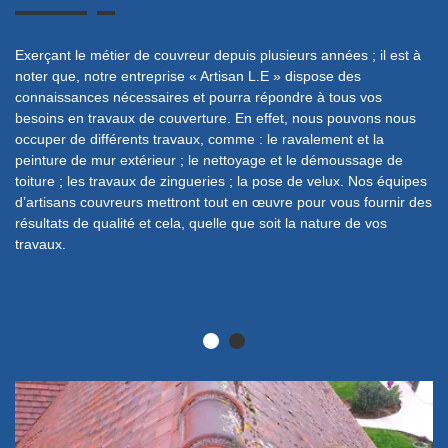
Exerçant le métier de couvreur depuis plusieurs années ; il est à
Po
ser
noter que, notre entreprise « Artisan L.E » dispose des
pe
connaissances nécessaires et pourra répondre à tous vos
un
besoins en travaux de couverture. En effet, nous pouvons nous
Ge
occuper de différents travaux, comme : le ravalement et la
dé
peinture de mur extérieur ; le nettoyage et le démoussage de
do
ou
toiture ; les travaux de zingueries ; la pose de velux. Nos équipes
in
.
d’artisans couvreurs mettront tout en œuvre pour vous fournir des
en
résultats de qualité et cela, quelle que soit la nature de vos
En
travaux.
no
pe