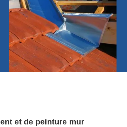
es les formes de toiture ; et travailler sur tous types de revêtement toi
oise, le shingle, la tuile, le PVC, le bac acier. Ainsi, bénéficier d’un surp
 remettant la pose de velux 91600 à notre entreprise « Artisan L.E ».
ent et de peinture mur