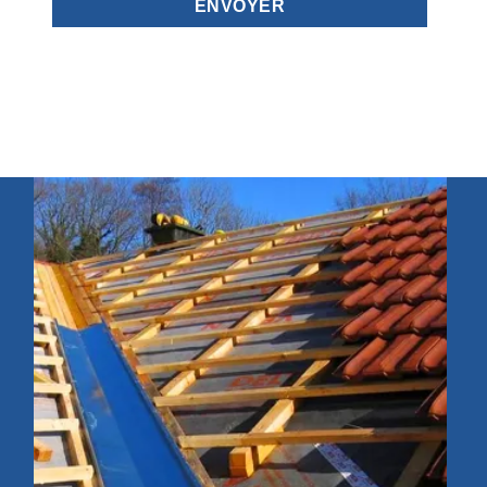
ser votre velux à Savigny-sur-Or
isan L.E
ns le domaine, sachez que, notre entreprise « Artisan L.E » peut vous 
, à projection ou à ouverture latérale. Nos équipes d’artisans couvreurs