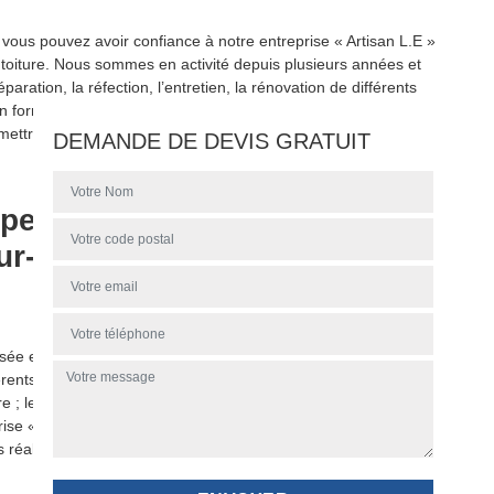
 vous pouvez avoir confiance à notre entreprise « Artisan L.E »
toiture. Nous sommes en activité depuis plusieurs années et
ation, la réfection, l’entretien, la rénovation de différents
 formées et sauront vous fournir un toit : étanche, résistant,
remettre tous vos projets de couverture toiture 91600 à notre
DEMANDE DE DEVIS GRATUIT
per de différents travaux de
ur-Orge 91600
alisée en travaux de couverture toiture. Nous pourrons répondre à
rents travaux, comme : le ravalement et la peinture mur
re ; les travaux de zingueries ; la pose de velux. Sachez que,
rise « Artisan L.E », que vous êtes professionnel ou particulier.
éaliser tous vos travaux dans les règles de l’art.