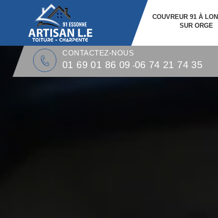
COUVREUR 91 À LO
SUR ORGE
CONTACTEZ-NOUS
01 69 01 86 09
06 74 21 74 35
-