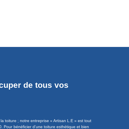
cuper de tous vos
Faites po
par l’Art
toiture ; notre entreprise « Artisan L.E » est tout
Étant expérimenté da
. Pour bénéficier d’une toiture esthétique et bien
de velux : à rotation