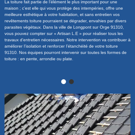
La toiture fait partie de l’élément le plus important pour une
Ay
maison ; c’est elle qui vous protège des intempéries, offre une
to
t
meilleure esthétique à votre habitation, et sans entretien vos
co
revêtements toiture pourraient se dégrader, envahies par divers
de
parasites végétaux. Dans la ville de Longpont sur Orge 91310,
di
x
vous pouvez compter sur « Artisan L.E » pour réaliser tous les
ex
x
travaux d’entretien nécessaires. Notre intervention va contribuer à
de
améliorer l’isolation et renforcer l’étanchéité de votre toiture
de
91310. Nos équipes pourront intervenir sur toutes les formes de
ré
toiture : en pente, arrondie ou plate.